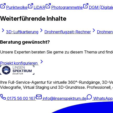
Punktwolke
LiDAR
Photogrammetrie
DGM (Digital
Weiterführende Inhalte
3D-Luftkartierung
Drohnenflugzeit-Rechner
Drohnen
Beratung gewünscht?
Unsere Experten beraten Sie gerne zu diesem Thema und finde
Projekt konfigurieren
Ihre Full-Service-Agentur für virtuelle 360°-Rundgänge, 3D
Videografie, Virtual Staging und 3D-Grundrisse. Professionell, 
0175 56 00 167
info@linsenspektrum.de
WhatsApp