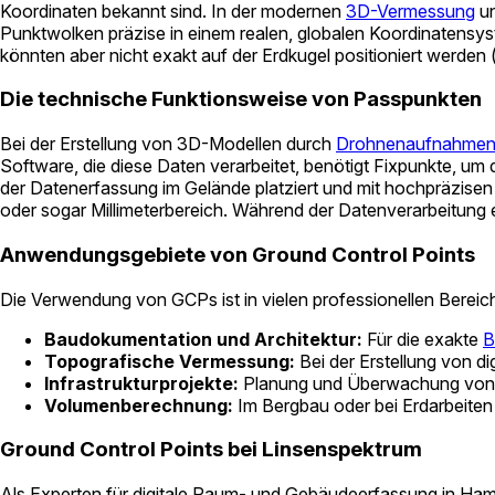
Koordinaten bekannt sind. In der modernen
3D-Vermessung
un
Punktwolken präzise in einem realen, globalen Koordinatensyst
könnten aber nicht exakt auf der Erdkugel positioniert werden 
Die technische Funktionsweise von Passpunkten
Bei der Erstellung von 3D-Modellen durch
Drohnenaufnahme
Software, die diese Daten verarbeitet, benötigt Fixpunkte, 
der Datenerfassung im Gelände platziert und mit hochpräzise
oder sogar Millimeterbereich. Während der Datenverarbeitung e
Anwendungsgebiete von Ground Control Points
Die Verwendung von GCPs ist in vielen professionellen Bereiche
Baudokumentation und Architektur:
Für die exakte
B
Topografische Vermessung:
Bei der Erstellung von d
Infrastrukturprojekte:
Planung und Überwachung von 
Volumenberechnung:
Im Bergbau oder bei Erdarbeiten
Ground Control Points bei Linsenspektrum
Als Experten für digitale Raum- und Gebäudeerfassung in Ham