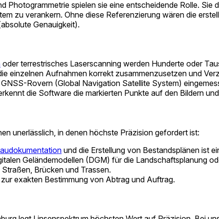
d Photogrammetrie spielen sie eine entscheidende Rolle. Sie d
em zu verankern. Ohne diese Referenzierung wären die erstellte
(absolute Genauigkeit).
n
oder terrestrisches Laserscanning werden Hunderte oder Tau
um die einzelnen Aufnahmen korrekt zusammenzusetzen und Verz
n GNSS-Rovern (Global Navigation Satellite System) eingemess
rkennt die Software die markierten Punkte auf den Bildern und
n unerlässlich, in denen höchste Präzision gefordert ist:
audokumentation
und die Erstellung von Bestandsplänen ist ei
igitalen Geländemodellen (DGM) für die Landschaftsplanung od
Straßen, Brücken und Trassen.
 zur exakten Bestimmung von Abtrag und Auftrag.
burg legt Linsenspektrum höchsten Wert auf Präzision. Bei un