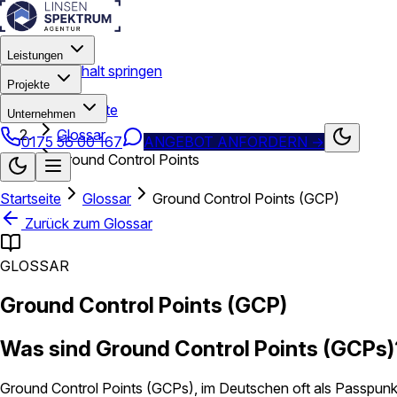
Leistungen
Zum Hauptinhalt springen
Projekte
Startseite
Unternehmen
Glossar
0175 56 00 167
ANGEBOT ANFORDERN
→
Ground Control Points
Startseite
Glossar
Ground Control Points (GCP)
Zurück zum Glossar
GLOSSAR
Ground Control Points (GCP)
Was sind Ground Control Points (GCPs)
Ground Control Points (GCPs), im Deutschen oft als Passpunk