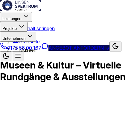
Leistungen
Zum Hauptinhalt springen
Projekte
Unternehmen
Startseite
0175 56 00 167
ANGEBOT ANFORDERN
→
Museen
Museen & Kultur – Virtuelle
Rundgänge & Ausstellungen