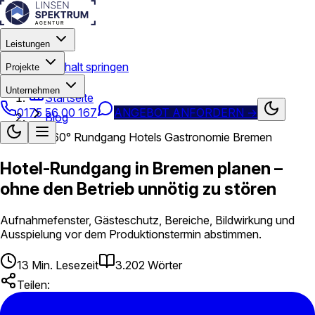
Leistungen
Zum Hauptinhalt springen
Projekte
Unternehmen
Startseite
0175 56 00 167
ANGEBOT ANFORDERN
→
Blog
360° Rundgang Hotels Gastronomie Bremen
Hotel-Rundgang in Bremen planen –
ohne den Betrieb unnötig zu stören
Aufnahmefenster, Gästeschutz, Bereiche, Bildwirkung und
Ausspielung vor dem Produktionstermin abstimmen.
13
Min. Lesezeit
3.202
Wörter
Teilen: