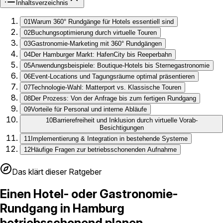
Inhaltsverzeichnis
01
Warum 360° Rundgänge für Hotels essentiell sind
02
Buchungsoptimierung durch virtuelle Touren
03
Gastronomie-Marketing mit 360° Rundgängen
04
Der Hamburger Markt: HafenCity bis Reeperbahn
05
Anwendungsbeispiele: Boutique-Hotels bis Sternegastronomie
06
Event-Locations und Tagungsräume optimal präsentieren
07
Technologie-Wahl: Matterport vs. Klassische Touren
08
Der Prozess: Von der Anfrage bis zum fertigen Rundgang
09
Vorteile für Personal und interne Abläufe
10
Barrierefreiheit und Inklusion durch virtuelle Vorab-
Besichtigungen
11
Implementierung & Integration in bestehende Systeme
12
Häufige Fragen zur betriebsschonenden Aufnahme
Das klärt dieser Ratgeber
Einen Hotel- oder Gastronomie-
Rundgang in Hamburg
betriebsschonend planen