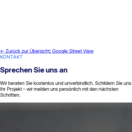
hoch und veröffentlichen sie auf Google Maps.
Freischaltung
Die Verarbeitung nach dem Upload erfolgt durch Google und
liegt zeitlich außerhalb unseres direkten Einflusses. Nach
Freischaltung erhalten Sie den Link zum Rundgang.
← Zurück zur Übersicht: Google Street View
KONTAKT
Sprechen Sie uns an
Wir beraten Sie kostenlos und unverbindlich. Schildern Sie uns
Ihr Projekt – wir melden uns persönlich mit den nächsten
Schritten.