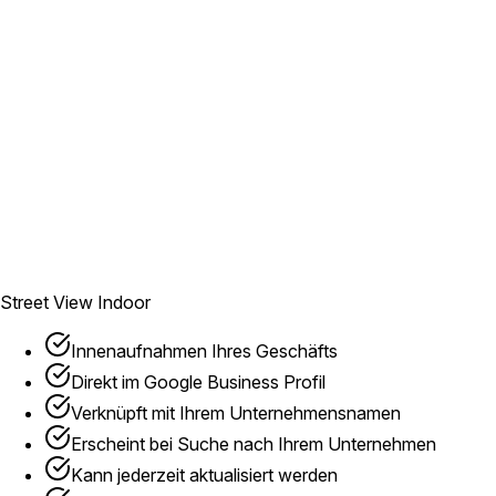
tpraxen & Kanzleien
essstudios & Wellness
wrooms & Ausstellungen
Street View Indoor
Innenaufnahmen Ihres Geschäfts
Direkt im Google Business Profil
Verknüpft mit Ihrem Unternehmensnamen
Erscheint bei Suche nach Ihrem Unternehmen
Kann jederzeit aktualisiert werden