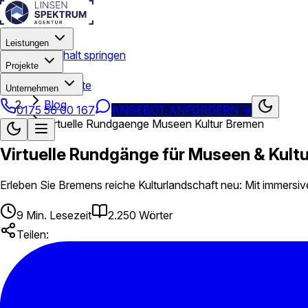
Leistungen
Zum Hauptinhalt springen
Projekte
Startseite
Unternehmen
Blog
0175 56 00 167
ANGEBOT ANFORDERN
→
Virtuelle Rundgaenge Museen Kultur Bremen
Virtuelle Rundgänge für Museen & Kultu
Erleben Sie Bremens reiche Kulturlandschaft neu: Mit immersi
9
Min. Lesezeit
2.250
Wörter
Teilen: