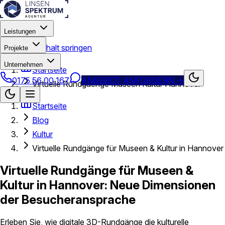
Leistungen
Zum Hauptinhalt springen
Projekte
Unternehmen
Startseite
0175 56 00 167
ANGEBOT ANFORDERN
→
Virtuelle Rundgaenge Museen Kultur Hannover
Startseite
Blog
Kultur
Virtuelle Rundgänge für Museen & Kultur in Hannover
Virtuelle Rundgänge für Museen &
Kultur in Hannover: Neue Dimensionen
der Besucheransprache
Erleben Sie, wie digitale 3D-Rundgänge die kulturelle