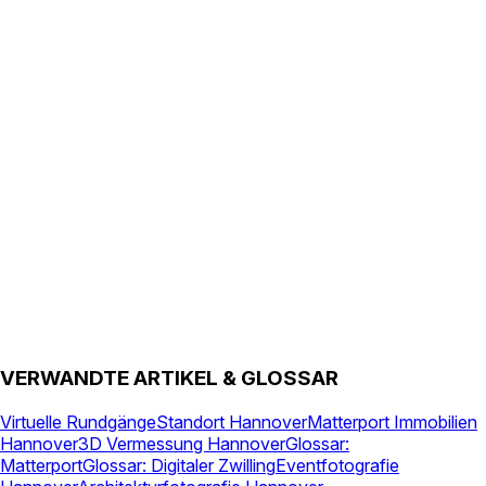
Projektabwicklung. Unser Team versteht die kulturellen
Besonderheiten der Region.
VERWANDTE ARTIKEL & GLOSSAR
Virtuelle Rundgänge
Standort Hannover
Matterport Immobilien
Hannover
3D Vermessung Hannover
Glossar:
Matterport
Glossar: Digitaler Zwilling
Eventfotografie