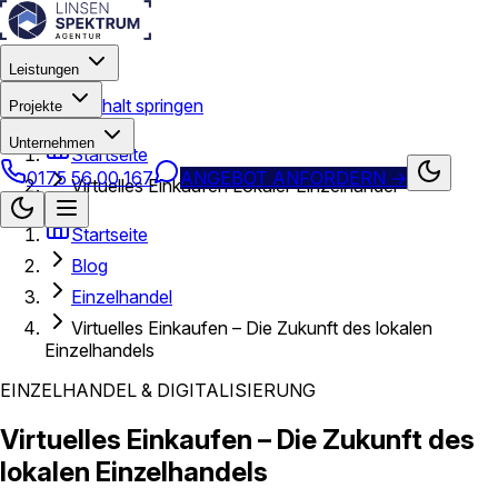
Leistungen
Zum Hauptinhalt springen
Projekte
Unternehmen
Startseite
0175 56 00 167
ANGEBOT ANFORDERN
→
Virtuelles Einkaufen Lokaler Einzelhandel
Startseite
Blog
Einzelhandel
Virtuelles Einkaufen – Die Zukunft des lokalen
Einzelhandels
EINZELHANDEL & DIGITALISIERUNG
Virtuelles Einkaufen – Die Zukunft des
lokalen Einzelhandels