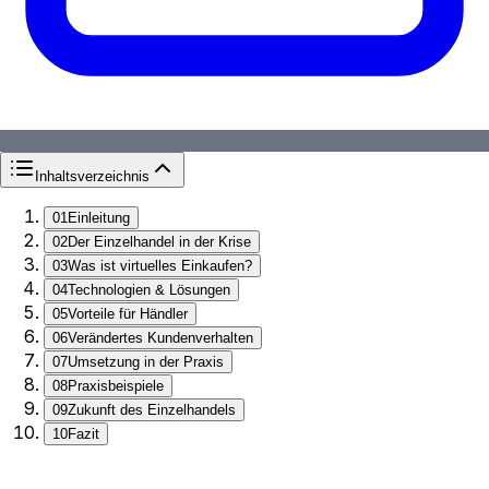
Inhaltsverzeichnis
01
Einleitung
02
Der Einzelhandel in der Krise
03
Was ist virtuelles Einkaufen?
04
Technologien & Lösungen
05
Vorteile für Händler
06
Verändertes Kundenverhalten
07
Umsetzung in der Praxis
08
Praxisbeispiele
09
Zukunft des Einzelhandels
10
Fazit