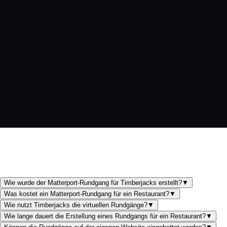
eine angepasste Belichtungsstrategie für den Wechsel von
Kunst- zu Tageslicht.
Bei 5 Standorten deutschlandweit lohnt sich ein
standardisierter Aufnahme-Workflow für konsistente Qualität.
Parkplätze gehören zum Gesamterlebnis – sie sollten bei
Restaurants immer miterfasst werden.
Der Wechsel von Nacht- zu Tagaufnahmen innerhalb eines
Rundgangs erzeugt einen besonderen visuellen Effekt.
Gastronomie im Betrieb bedeutet: Aufnahmen erst nach
Küchenschluss, aber vor der Reinigung (authentischer Look).
Wie wurde der Matterport-Rundgang für Timberjacks erstellt?
▼
Was kostet ein Matterport-Rundgang für ein Restaurant?
▼
Wie nutzt Timberjacks die virtuellen Rundgänge?
▼
Wie lange dauert die Erstellung eines Rundgangs für ein Restaurant?
▼