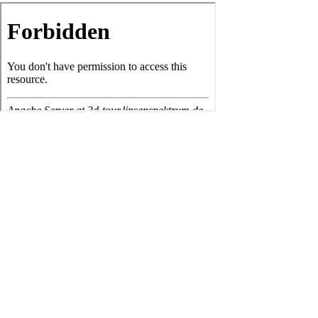
Matterport Rundgang für Restaurants –
Warum Gastronomie auf 3D-Touren
setzt
Ein
Matterport Rundgang für Restaurants
ist weit mehr
als eine digitale Speisekarte. Er gibt Gästen die Möglichkeit,
das Ambiente eines Restaurants vollständig vorab zu erleben
– von der Einrichtung über die Sitzplatzaufteilung bis hin zur
ganz besonderen Atmosphäre. Besonders für Konzept-
Restaurants wie Timberjacks, deren Alleinstellungsmerkmal
das einzigartige Blockhütten-Erlebnis ist, sind virtuelle