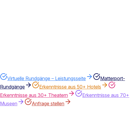
Rundgang
Quelle: Linsenspektrum Kundendaten
2,8×
mehr qualifizierte Anfragen bei Eventlocations mit 360°-
Rundgang
Quelle: Linsenspektrum Kundendaten
Virtuelle Rundgänge – Leistungsseite
Matterport-
Rundgänge
Erkenntnisse aus 50+ Hotels
Erkenntnisse aus 30+ Theatern
Erkenntnisse aus 70+
Museen
Anfrage stellen