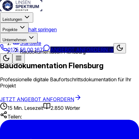
Leistungen
Zum Hauptinhalt springen
Projekte
Unternehmen
Startseite
0175 56 00 167
ANGEBOT ANFORDERN
→
Baudokumentation Flensburg
Baudokumentation Flensburg
Professionelle digitale Baufortschrittsdokumentation für Ihr
Projekt
JETZT ANGEBOT ANFORDERN
15
Min. Lesezeit
2.850
Wörter
Teilen: