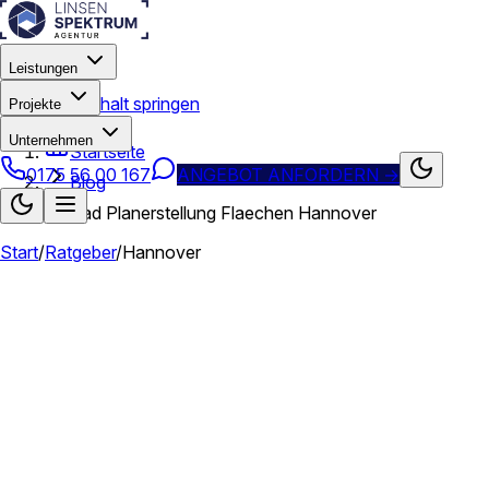
Leistungen
Zum Hauptinhalt springen
Projekte
Unternehmen
Startseite
0175 56 00 167
ANGEBOT ANFORDERN
→
Blog
Cad Planerstellung Flaechen Hannover
Start
/
Ratgeber
/
Hannover