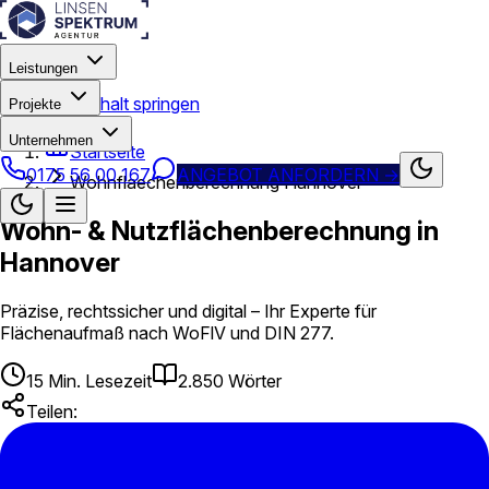
Leistungen
Zum Hauptinhalt springen
Projekte
Unternehmen
Startseite
0175 56 00 167
ANGEBOT ANFORDERN
→
Wohnflaechenberechnung Hannover
Wohn- & Nutzflächenberechnung in
Hannover
Präzise, rechtssicher und digital – Ihr Experte für
Flächenaufmaß nach WoFlV und DIN 277.
15
Min. Lesezeit
2.850
Wörter
Teilen: