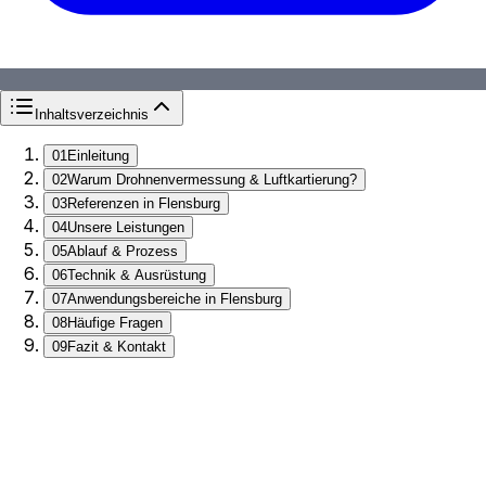
Inhaltsverzeichnis
01
Einleitung
02
Warum Drohnenvermessung & Luftkartierung?
03
Referenzen in Flensburg
04
Unsere Leistungen
05
Ablauf & Prozess
06
Technik & Ausrüstung
07
Anwendungsbereiche in Flensburg
08
Häufige Fragen
09
Fazit & Kontakt