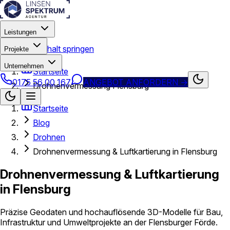
Leistungen
Zum Hauptinhalt springen
Projekte
Unternehmen
Startseite
0175 56 00 167
ANGEBOT ANFORDERN
→
Drohnenvermessung Flensburg
Startseite
Blog
Drohnen
Drohnenvermessung & Luftkartierung in Flensburg
Drohnenvermessung & Luftkartierung
in Flensburg
Präzise Geodaten und hochauflösende 3D-Modelle für Bau,
Infrastruktur und Umweltprojekte an der Flensburger Förde.