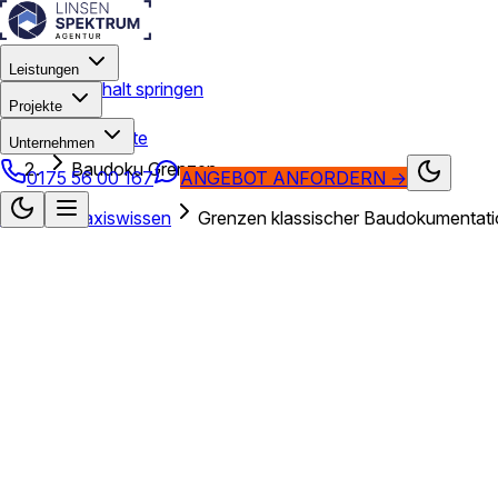
Leistungen
Zum Hauptinhalt springen
Projekte
Startseite
Unternehmen
Baudoku Grenzen
0175 56 00 167
ANGEBOT ANFORDERN
→
Start
Praxiswissen
Grenzen klassischer Baudokumentat
Praxiswissen · Baudokumentation
o