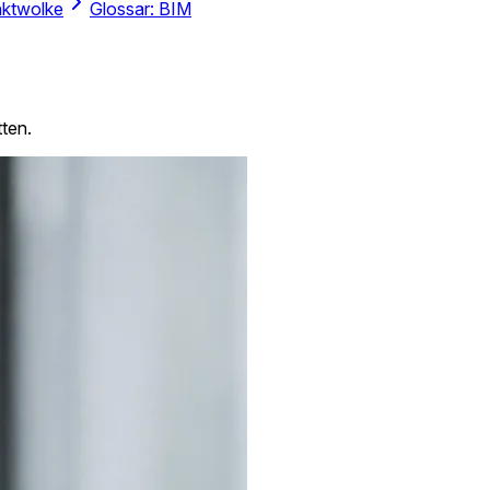
nktwolke
Glossar: BIM
tten.