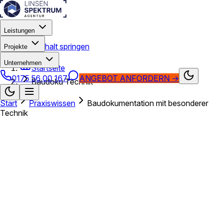
Leistungen
Zum Hauptinhalt springen
Projekte
Unternehmen
Startseite
0175 56 00 167
ANGEBOT ANFORDERN
→
Baudoku Technik
Start
Praxiswissen
Baudokumentation mit besonderer
Technik
Praxiswissen · Baudokumentation
und 360°-Technik