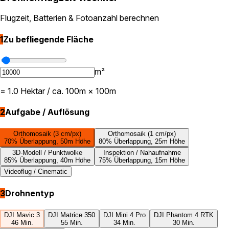
Flugzeit, Batterien & Fotoanzahl berechnen
1
Zu befliegende Fläche
m²
=
1.0
Hektar / ca.
100
m ×
100
m
2
Aufgabe / Auflösung
Orthomosaik (3 cm/px)
Orthomosaik (1 cm/px)
70
% Überlappung,
50
m Höhe
80
% Überlappung,
25
m Höhe
3D-Modell / Punktwolke
Inspektion / Nahaufnahme
85
% Überlappung,
40
m Höhe
75
% Überlappung,
15
m Höhe
Videoflug / Cinematic
3
Drohnentyp
DJI Mavic 3
DJI Matrice 350
DJI Mini 4 Pro
DJI Phantom 4 RTK
46
Min.
55
Min.
34
Min.
30
Min.