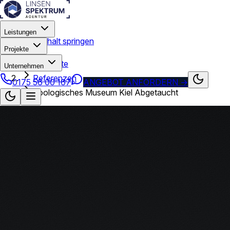
Leistungen
Zum Hauptinhalt springen
Projekte
Startseite
Unternehmen
Referenzen
0175 56 00 167
ANGEBOT ANFORDERN
→
Zoologisches Museum Kiel Abgetaucht